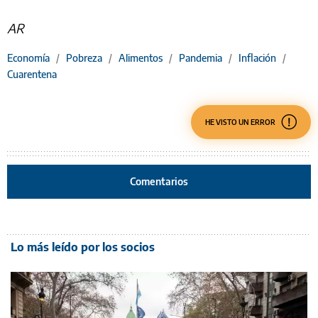
AR
Economía
/
Pobreza
/
Alimentos
/
Pandemia
/
Inflación
/
Cuarentena
HE VISTO UN ERROR
Comentarios
Lo más leído por los socios