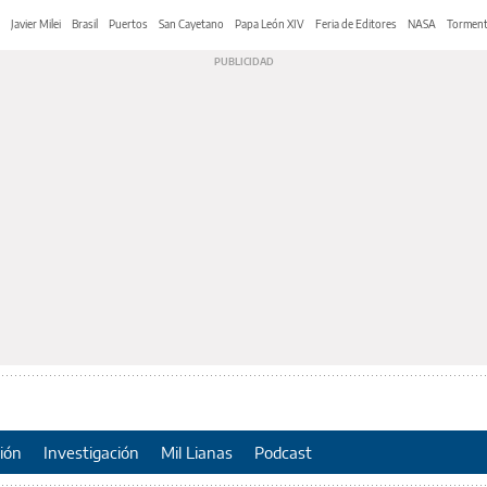
Javier Milei
Brasil
Puertos
San Cayetano
Papa León XIV
Feria de Editores
NASA
Tormen
ión
Investigación
Mil Lianas
Podcast