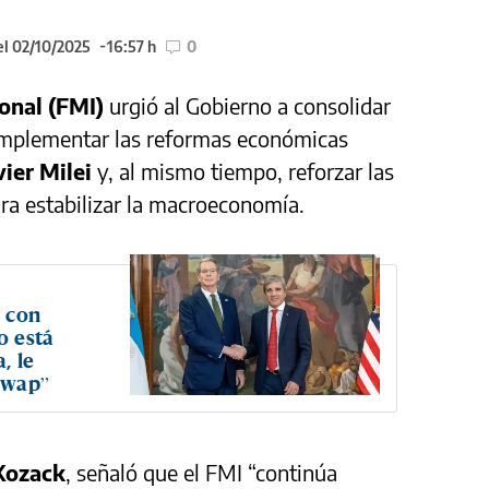
el 02/10/2025
16:57 h
0
onal (FMI)
urgió al Gobierno a consolidar
implementar las reformas económicas
vier Milei
y, al mismo tiempo, reforzar las
ra estabilizar la macroeconomía.
o con
o está
, le
swap”
 Kozack
, señaló que el FMI “continúa