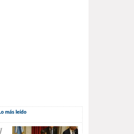
Lo más leído
1