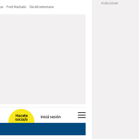
tas
Fred Machado
Día del veterinario
Hacete
Iniciá sesión
socia/o