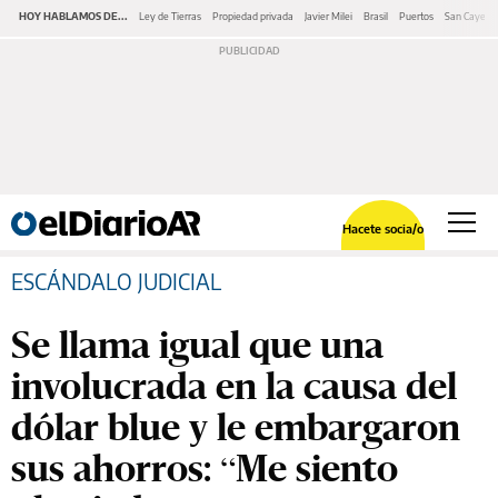
HOY HABLAMOS DE...
Ley de Tierras
Propiedad privada
Javier Milei
Brasil
Puertos
San Cayeta
Hacete socia/o
ESCÁNDALO JUDICIAL
Se llama igual que una
involucrada en la causa del
dólar blue y le embargaron
sus ahorros: “Me siento