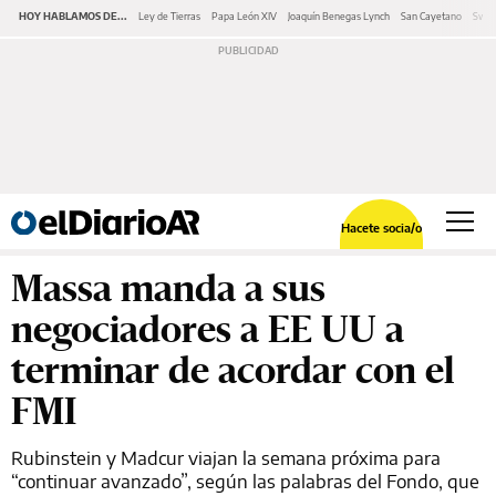
HOY HABLAMOS DE...
Ley de Tierras
Papa León XIV
Joaquín Benegas Lynch
San Cayetano
Swap
Hacete socia/o
Massa manda a sus
negociadores a EE UU a
terminar de acordar con el
FMI
Rubinstein y Madcur viajan la semana próxima para
“continuar avanzado”, según las palabras del Fondo, que