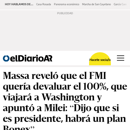
HOY HABLAMOS DE...
Casa Rosada
Panorama económico
Marcha de San Cayetano
García Cuerva
Hacete socia/o
Massa reveló que el FMI
quería devaluar el 100%, que
viajará a Washington y
apuntó a Milei: “Dijo que si
es presidente, habrá un plan
Bonex”