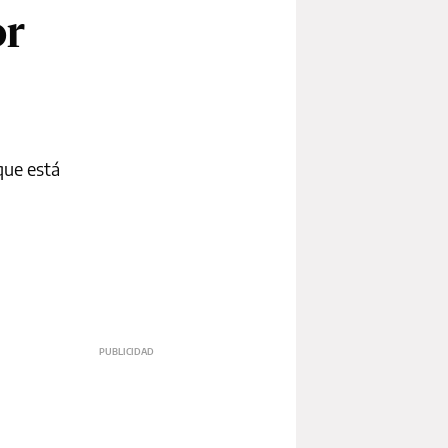
or
que está