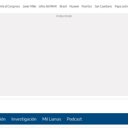
nte al Congreso
Javier Milei
Jefes del PAMI
Brasil
Huawei
Puertos
San Cayetano
Papa León
ión
Investigación
Mil Lianas
Podcast