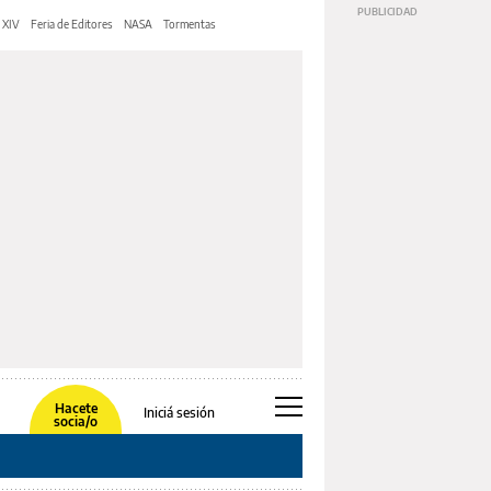
 XIV
Feria de Editores
NASA
Tormentas
Hacete
Iniciá sesión
socia/o