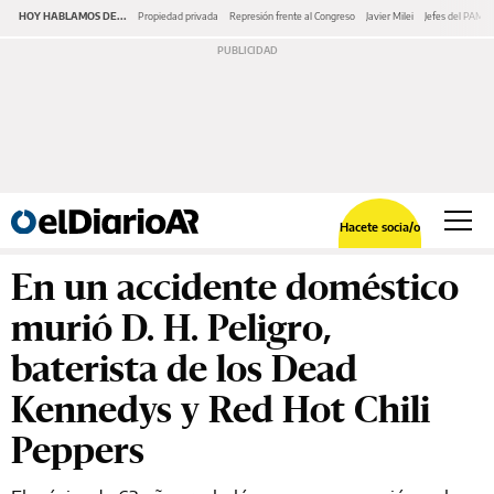
HOY HABLAMOS DE...
Propiedad privada
Represión frente al Congreso
Javier Milei
Jefes del PAMI
Hacete socia/o
En un accidente doméstico
murió D. H. Peligro,
baterista de los Dead
Kennedys y Red Hot Chili
Peppers