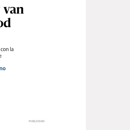
y van
od
 con la
e
ono