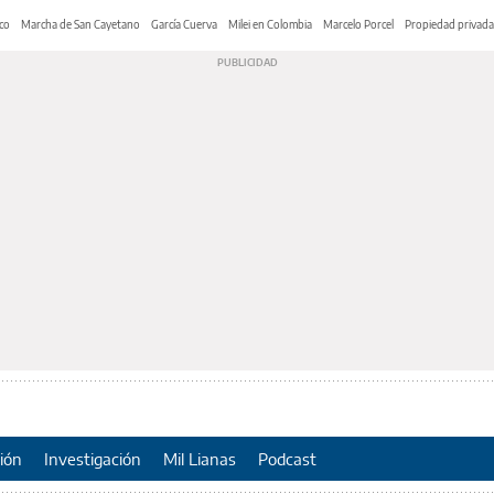
co
Marcha de San Cayetano
García Cuerva
Milei en Colombia
Marcelo Porcel
Propiedad privada
ión
Investigación
Mil Lianas
Podcast