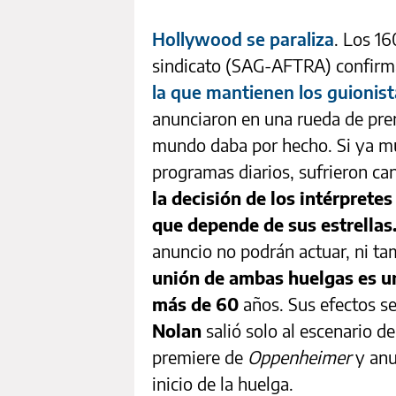
Hollywood se paraliza
. Los 1
sindicato (SAG-AFTRA) confirma
la que mantienen los guionis
anunciaron en una rueda de pre
mundo daba por hecho. Si ya muc
programas diarios, sufrieron can
la decisión de los intérprete
que depende de sus estrellas
anuncio no podrán actuar, ni ta
unión de ambas huelgas es u
más de 60
años. Sus efectos s
Nolan
salió solo al escenario de
premiere de
Oppenheimer
y anu
inicio de la huelga.