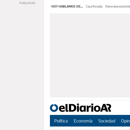
HOY HABLAMOS DE...
Casa Rosada
Panorama económi
Política
Economía
Sociedad
Opin