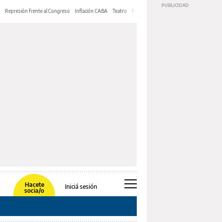
Represión frente al Congreso
Inflación CABA
Teatro
Feria de Editores
Mery Streep
Hacete
Iniciá sesión
socia/o