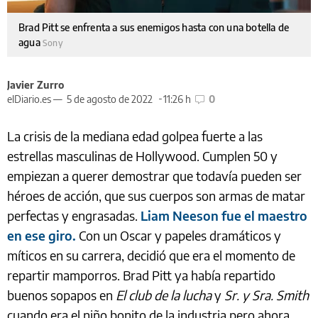
Brad Pitt se enfrenta a sus enemigos hasta con una botella de
agua
Sony
Javier Zurro
elDiario.es —
5 de agosto de 2022
11:26 h
0
La crisis de la mediana edad golpea fuerte a las
estrellas masculinas de Hollywood. Cumplen 50 y
empiezan a querer demostrar que todavía pueden ser
héroes de acción, que sus cuerpos son armas de matar
perfectas y engrasadas.
Liam Neeson fue el maestro
en ese giro.
Con un Oscar y papeles dramáticos y
míticos en su carrera, decidió que era el momento de
repartir mamporros. Brad Pitt ya había repartido
buenos sopapos en
El club de la lucha
y
Sr. y Sra. Smith
cuando era el niño bonito de la industria pero ahora,