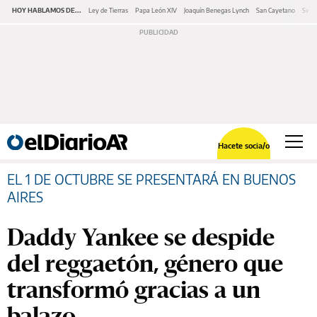
HOY HABLAMOS DE...
Ley de Tierras
Papa León XIV
Joaquín Benegas Lynch
San Cayetano
Swap
Hacete socia/o
EL 1 DE OCTUBRE SE PRESENTARÁ EN BUENOS
AIRES
Daddy Yankee se despide
del reggaetón, género que
transformó gracias a un
balazo