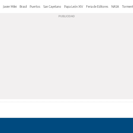
Javier Milei
Brasil
Puertos
San Cayetano
Papa León XIV
Feria de Editores
NASA
Tormen