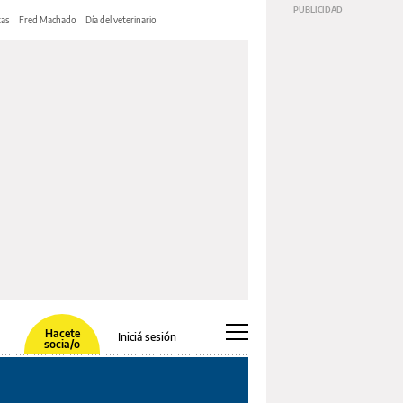
tas
Fred Machado
Día del veterinario
Hacete
Iniciá sesión
socia/o