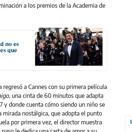
ominación a los premios de la Academia de
ad no es
des que
a regresó a Cannes con su primera película
migo,
una cinta de 60 minutos que adapta
97 y donde cuenta cómo siendo un niño se
 mirada nostálgica, que adopta el punto
uela por primera vez, el director muestra
 paso le dedica una carta de amor a su