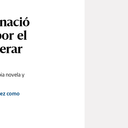
 nació
or el
perar
pia novela y
rez como