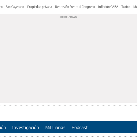
co
San Cayetano
Propiedad privada
Represión frente al Congreso
Inflación CABA
Teatro
Me
ión
Investigación
Mil Lianas
Podcast