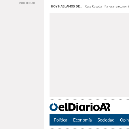
HOY HABLAMOS DE...
Casa Rosada
Panorama económi
Política
Economía
Sociedad
Opin