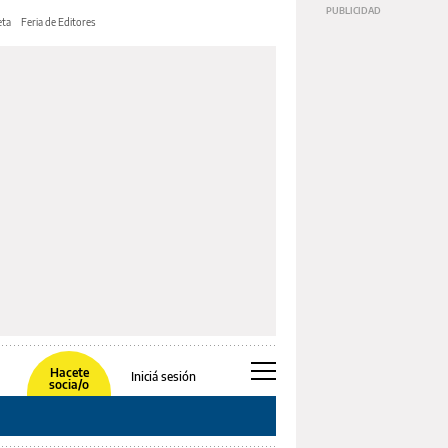
ta
Feria de Editores
Hacete
Iniciá sesión
socia/o