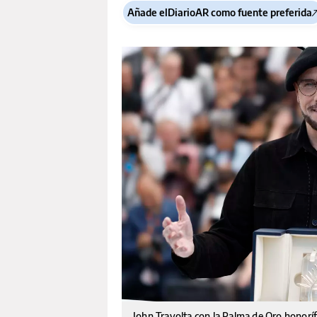
Añade elDiarioAR como fuente preferida
John Travolta con la Palma de Oro honorí