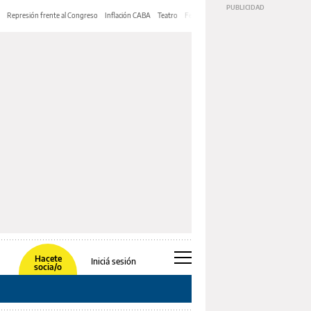
Represión frente al Congreso
Inflación CABA
Teatro
Feria de Editores
Mery Streep
Hacete
Iniciá sesión
socia/o