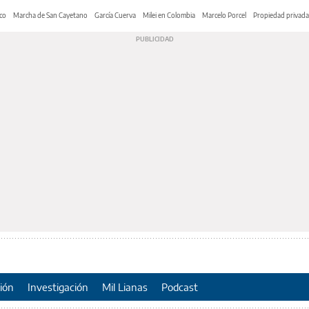
co
Marcha de San Cayetano
García Cuerva
Milei en Colombia
Marcelo Porcel
Propiedad privada
ión
Investigación
Mil Lianas
Podcast