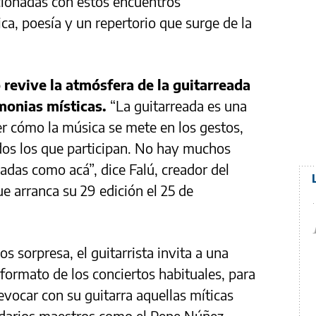
acionadas con estos encuentros
a, poesía y un repertorio que surge de la
 revive la atmósfera de la guitarreada
emonias místicas.
“La guitarreada es una
r cómo la música se mete en los gestos,
odos los que participan. No hay muchos
adas como acá”, dice Falú, creador del
e arranca su 29 edición el 25 de
s sorpresa, el guitarrista invita a una
formato de los conciertos habituales, para
 evocar con su guitarra aquellas míticas
darios maestros como el Pepe Núñez,