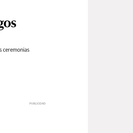
gos
sas ceremonias