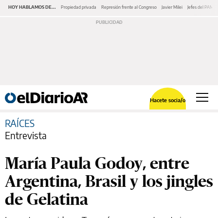
HOY HABLAMOS DE...
Propiedad privada
Represión frente al Congreso
Javier Milei
Jefes del PAMI
Hacete socia/o
RAÍCES
Entrevista
María Paula Godoy, entre
Argentina, Brasil y los jingles
de Gelatina