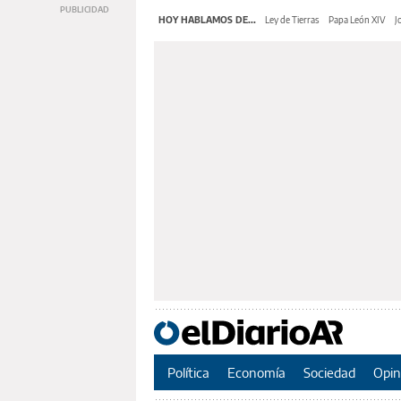
HOY HABLAMOS DE...
Ley de Tierras
Papa León XIV
J
Política
Economía
Sociedad
Opin