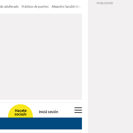
ilo adulterado
Prácticos de puertos
Alejandro Sarubbi Benítez
Hacete
Iniciá sesión
socia/o