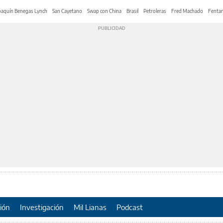
oaquín Benegas Lynch
San Cayetano
Swap con China
Brasil
Petroleras
Fred Machado
Fentan
ión
Investigación
Mil Lianas
Podcast