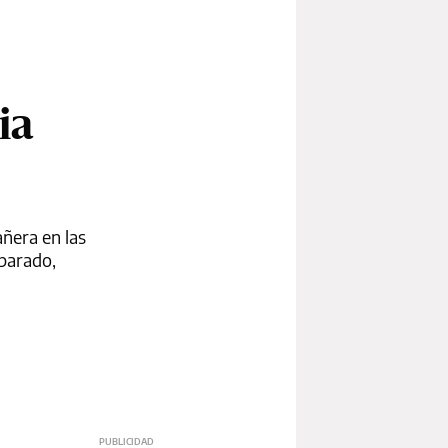
ia
añera en las
eparado,