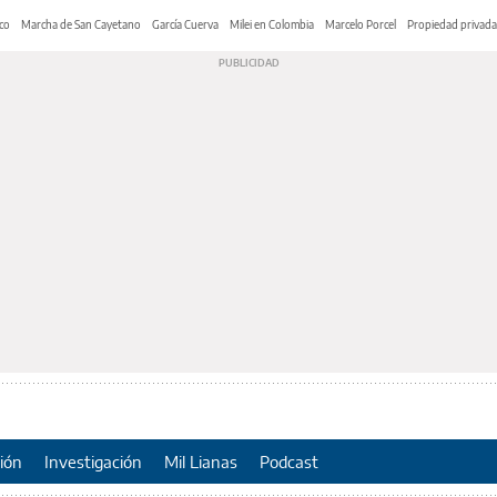
co
Marcha de San Cayetano
García Cuerva
Milei en Colombia
Marcelo Porcel
Propiedad privada
ión
Investigación
Mil Lianas
Podcast