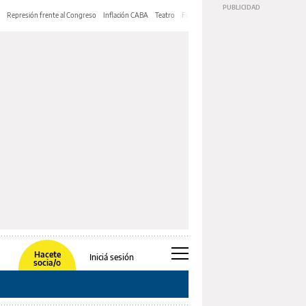
Represión frente al Congreso
Inflación CABA
Teatro
Feria de Editores
Mery Streep
Hacete
Iniciá sesión
socia/o