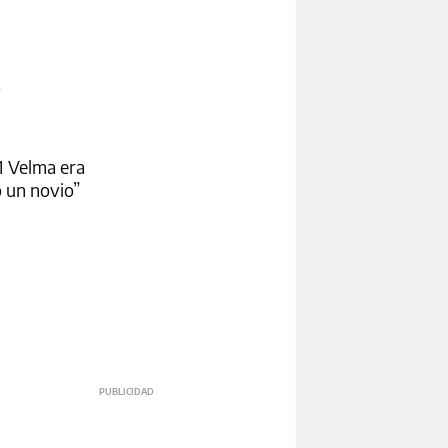
1 Velma era
o un novio”