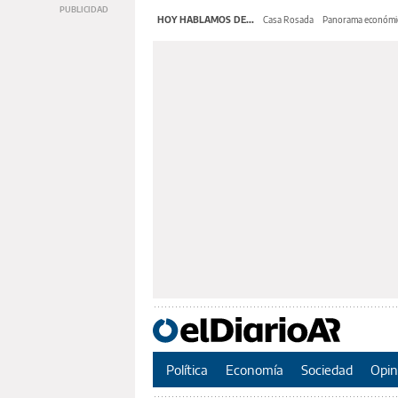
HOY HABLAMOS DE...
Casa Rosada
Panorama económi
Política
Economía
Sociedad
Opin