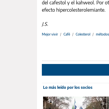
del cafestol y el kahweol. Por o
efecto hipercolesterolemiante.
J.S.
Mejor vivir
/
Café
/
Colesterol
/
métodos 
Lo más leído por los socios