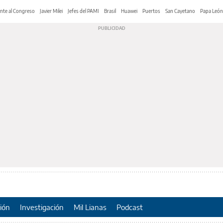
nte al Congreso
Javier Milei
Jefes del PAMI
Brasil
Huawei
Puertos
San Cayetano
Papa León
ión
Investigación
Mil Lianas
Podcast