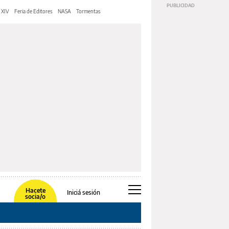
 XIV
Feria de Editores
NASA
Tormentas
Hacete
Iniciá sesión
socia/o