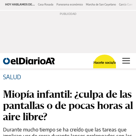
HOY HABLAMOS DE...
Casa Rosada
Panorama económico
Marcha de San Cayetano
García Cuerva
Hacete socia/o
SALUD
Miopía infantil: ¿culpa de las
pantallas o de pocas horas al
aire libre?
Durante mucho tiempo se ha creído que las tareas que
implican ver de cerca durante lapsos prolongados son las