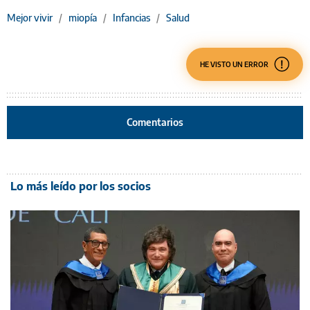
Mejor vivir
/
miopía
/
Infancias
/
Salud
HE VISTO UN ERROR
Comentarios
Lo más leído por los socios