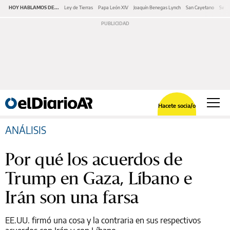
HOY HABLAMOS DE...
Ley de Tierras
Papa León XIV
Joaquín Benegas Lynch
San Cayetano
Swap
Hacete socia/o
ANÁLISIS
Por qué los acuerdos de
Trump en Gaza, Líbano e
Irán son una farsa
EE.UU. firmó una cosa y la contraria en sus respectivos