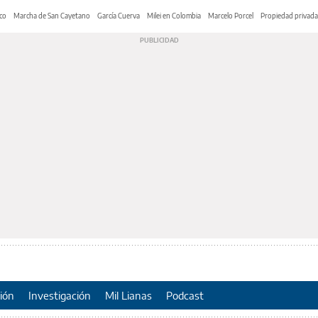
co
Marcha de San Cayetano
García Cuerva
Milei en Colombia
Marcelo Porcel
Propiedad privada
ión
Investigación
Mil Lianas
Podcast