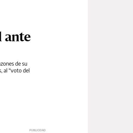
l ante
azones de su
 al “voto del