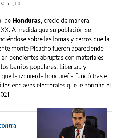
:50 h
0
al de
Honduras
, creció de manera
o XX. A medida que su población se
andiéndose sobre las lomas y cerros que la
nente monte Picacho fueron apareciendo
 en pendientes abruptas con materiales
tos barrios populares, Libertad y
 que la izquierda hondureña fundó tras el
os enclaves electorales que le abrirían el
2021.
contra