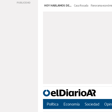
HOY HABLAMOS DE...
Casa Rosada
Panorama económi
Política
Economía
Sociedad
Opin