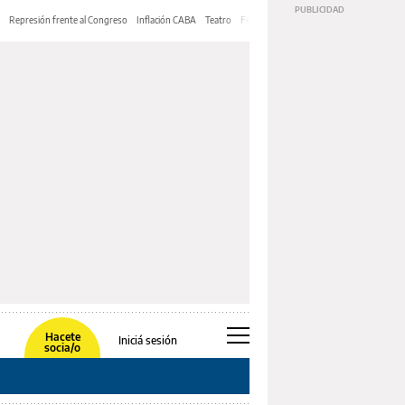
Represión frente al Congreso
Inflación CABA
Teatro
Feria de Editores
Mery Streep
Hacete
Iniciá sesión
socia/o