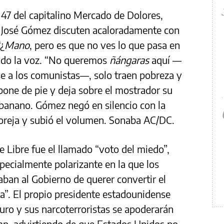
47 del capitalino Mercado de Dolores,
 y José Gómez discuten acaloradamente con
“¿
Mano
, pero es que no ves lo que pasa en
ando la voz. “No queremos
ñángaras
aquí —
e a los comunistas—, solo traen pobreza y
 pone de pie y deja sobre el mostrador su
y banano. Gómez negó en silencio con la
a oreja y subió el volumen. Sonaba AC/DC.
de Libre fue el llamado “voto del miedo”,
ecialmente polarizante en la que los
aban al Gobierno de querer convertir el
a”. El propio presidente estadounidense
duro y sus narcoterroristas se apoderarán
mp, advirtiendo de que Estados Unidos no