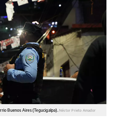
arrio Buenos Aires (Tegucigalpa).
Néstor Prieto Amador