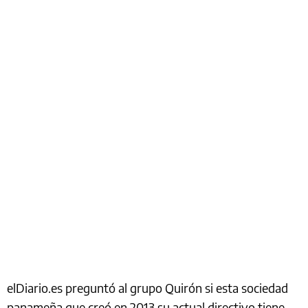
elDiario.es preguntó al grupo Quirón si esta sociedad
panameña que creó en 2013 su actual directivo tiene