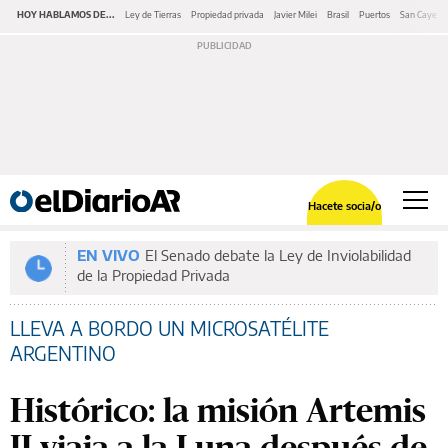
HOY HABLAMOS DE...
Ley de Tierras
Propiedad privada
Javier Milei
Brasil
Puertos
San Cayeta
Hacete socia/o
EN VIVO
El Senado debate la Ley de Inviolabilidad
de la Propiedad Privada
LLEVA A BORDO UN MICROSATÉLITE
ARGENTINO
Histórico: la misión Artemis
II viaja a la Luna después de