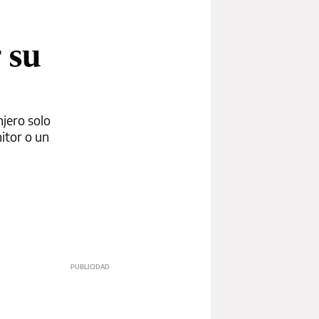
 su
njero solo
itor o un