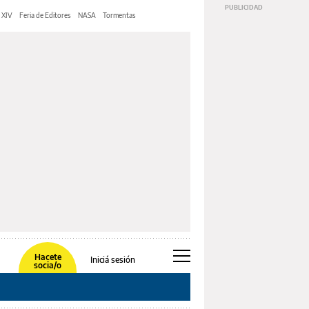
 XIV
Feria de Editores
NASA
Tormentas
Hacete
Iniciá sesión
socia/o