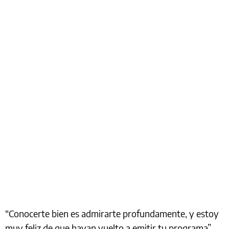
“Conocerte bien es admirarte profundamente, y estoy
muy feliz de que hayan vuelto a emitir tu programa”,