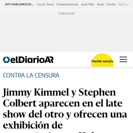
HOY HABLAMOS DE...
Ley de Tierras
Propiedad privada
Javier Milei
Brasil
Puertos
San Cayeta
Hacete socia/o
CONTRA LA CENSURA
Jimmy Kimmel y Stephen
Colbert aparecen en el late
show del otro y ofrecen una
exhibición de