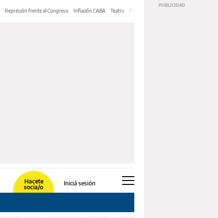
Represión frente al Congreso
Inflación CABA
Teatro
Feria de Editores
Mery Streep
Hacete
Iniciá sesión
socia/o