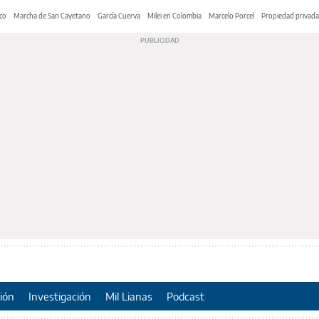
co
Marcha de San Cayetano
García Cuerva
Milei en Colombia
Marcelo Porcel
Propiedad privada
ión
Investigación
Mil Lianas
Podcast