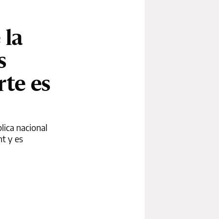
 la
s
rte es
lica nacional
ht y es