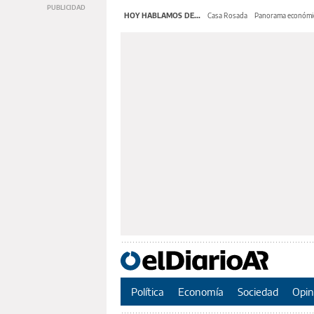
HOY HABLAMOS DE...
Casa Rosada
Panorama económi
Política
Economía
Sociedad
Opin