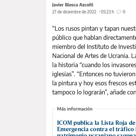
Javier Biosca Azcoiti
27 de diciembre de 2022
05:23 h
0
“Los rusos pintan y tapan nues
público que hablan directamente
miembro del Instituto de Inves
Nacional de Artes de Ucrania. La
la historia “cuando los invasore
iglesias”. “Entonces no tuviero
la pintura y hoy esos frescos es
tampoco lo lograrán”, añade co
ICOM publica la Lista Roja de
Emergencia contra el tráfico i
patrimonio ucraniano saque