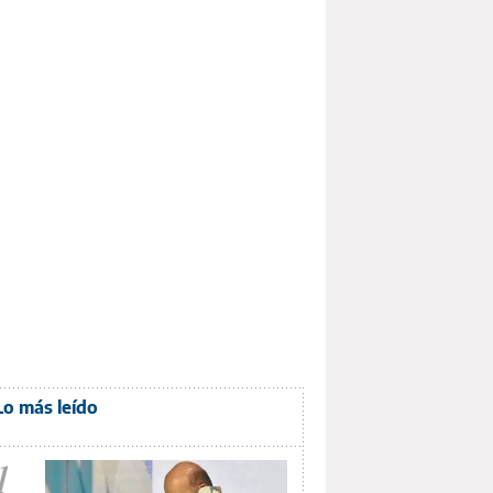
Lo más leído
1