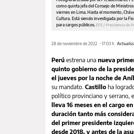
como quinta jefa del Consejo de Ministros 
viernes en Lima. Hasta el momento, Cháve
Cultura. Está siendo investigada por la F
para cargos públicos.
EFE / Presidencia de P
28 de noviembre de 2022
17:03 h
Actualiz
Perú
estrena una
nueva primer
quinto gobierno de la preside
el jueves por la noche de Aní
su mandato.
Castillo
ha logrado
político provinciano y serrano, 
lleva 16 meses en el cargo en
duración tanto más considera
del primer presidente izquier
desde 2018, y antes de la asun