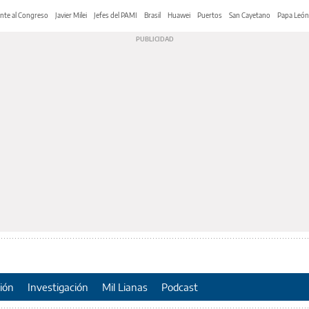
nte al Congreso
Javier Milei
Jefes del PAMI
Brasil
Huawei
Puertos
San Cayetano
Papa León
ión
Investigación
Mil Lianas
Podcast