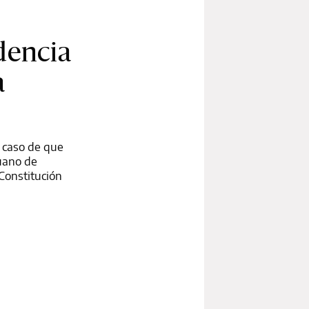
dencia
a
n caso de que
ruano de
 Constitución