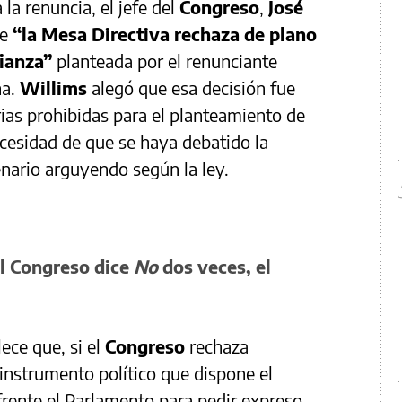
la renuncia, el jefe del
Congreso
,
José
e
“la Mesa Directiva rechaza de plano
fianza”
planteada por el renunciante
na.
Willims
alegó que esa decisión fue
ias prohibidas para el planteamiento de
ecesidad de que se haya debatido la
enario arguyendo según la ley.
el Congreso dice
No
dos veces, el
ece que, si el
Congreso
rechaza
instrumento político que dispone el
 frente el Parlamento para pedir expreso