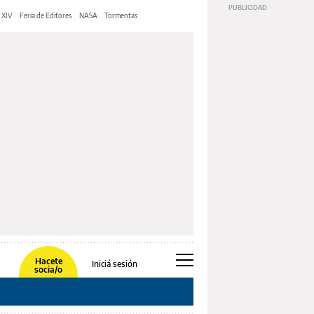
 XIV
Feria de Editores
NASA
Tormentas
Hacete
Iniciá sesión
socia/o