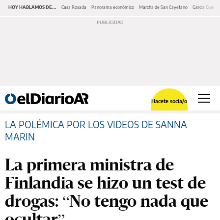
HOY HABLAMOS DE...
Casa Rosada
Panorama económico
Marcha de San Cayetano
García Cuerva
Hacete socia/o
LA POLÉMICA POR LOS VIDEOS DE SANNA
MARIN
La primera ministra de
Finlandia se hizo un test de
drogas: “No tengo nada que
ocultar”