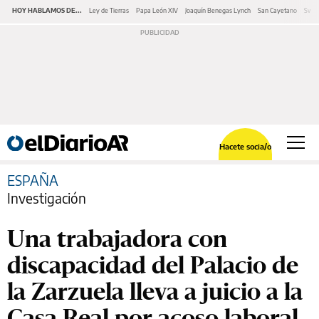
HOY HABLAMOS DE...
Ley de Tierras
Papa León XIV
Joaquín Benegas Lynch
San Cayetano
Swap
Hacete socia/o
ESPAÑA
Investigación
Una trabajadora con
discapacidad del Palacio de
la Zarzuela lleva a juicio a la
Casa Real por acoso laboral