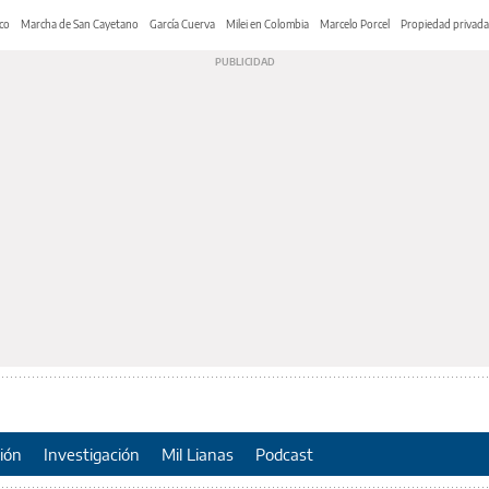
co
Marcha de San Cayetano
García Cuerva
Milei en Colombia
Marcelo Porcel
Propiedad privada
ión
Investigación
Mil Lianas
Podcast