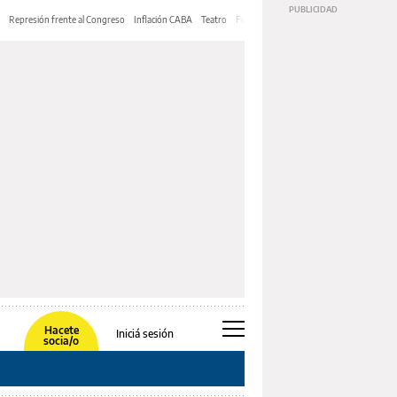
Represión frente al Congreso
Inflación CABA
Teatro
Feria de Editores
Mery Streep
Hacete
Iniciá sesión
socia/o