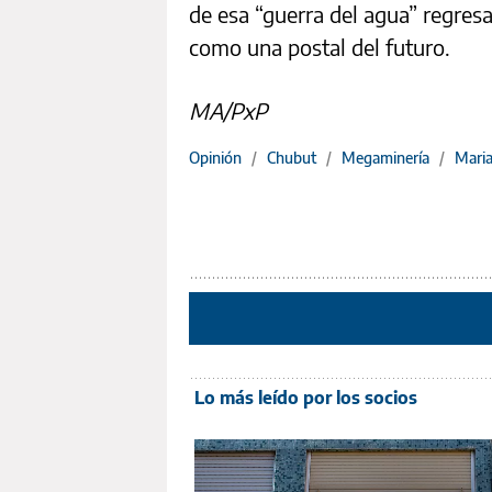
de esa “guerra del agua” regres
como una postal del futuro.
MA/PxP
Opinión
/
Chubut
/
Megaminería
/
Maria
Lo más leído por los socios