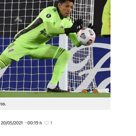
rco.
l 20/05/2021
00:19 h
1