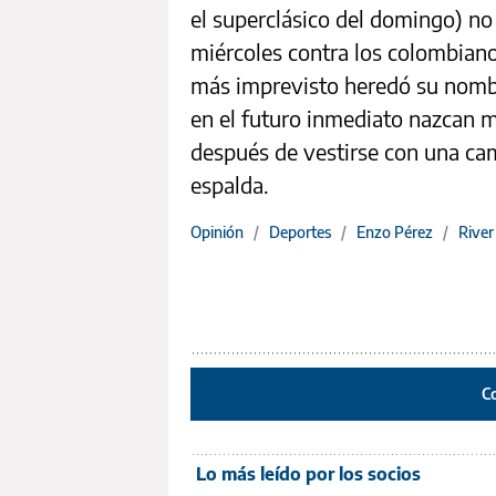
el superclásico del domingo) no
miércoles contra los colombiano
más imprevisto heredó su nombr
en el futuro inmediato nazcan 
después de vestirse con una cam
espalda.
Opinión
/
Deportes
/
Enzo Pérez
/
River
C
Lo más leído por los socios