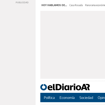
HOY HABLAMOS DE...
Casa Rosada
Panorama económi
Política
Economía
Sociedad
Opin