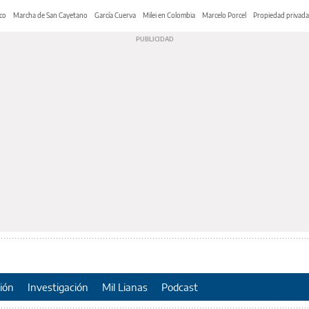
co
Marcha de San Cayetano
García Cuerva
Milei en Colombia
Marcelo Porcel
Propiedad privada
ión
Investigación
Mil Lianas
Podcast