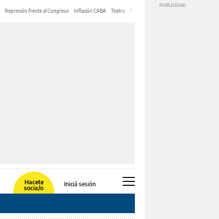
Represión frente al Congreso
Inflación CABA
Teatro
Feria de Editores
Mery Streep
Hacete
Iniciá sesión
socia/o