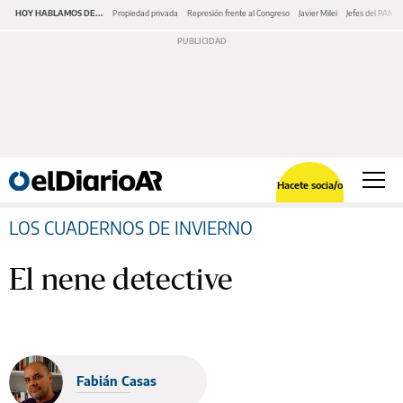
HOY HABLAMOS DE...
Propiedad privada
Represión frente al Congreso
Javier Milei
Jefes del PAMI
Hacete socia/o
LOS CUADERNOS DE INVIERNO
El nene detective
Fabián Casas