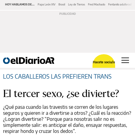
HOY HABLAMOS DE...
Papa León XIV
Brasil
Ley de Tierras
Fred Machado
Fentanilo adulterado
Hacete socia/o
LOS CABALLEROS LAS PREFIEREN TRANS
El tercer sexo, ¿se divierte?
¿Qué pasa cuando las travestis se corren de los lugares
seguros y quieren ir a divertirse a otros? ¿Cuál es la reacción?
¿Logran divertirse? “Porque para nosotras salir no es
simplemente salir: es anticipar el daño, ensayar respuestas,
respirar hondo y cruzar los dedos”.