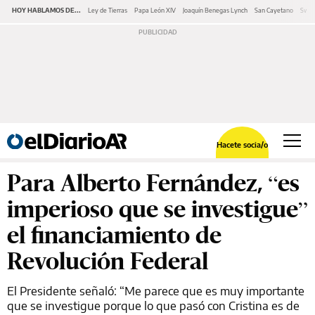
HOY HABLAMOS DE...
Ley de Tierras
Papa León XIV
Joaquín Benegas Lynch
San Cayetano
Swap
Hacete socia/o
Para Alberto Fernández, “es
imperioso que se investigue”
el financiamiento de
Revolución Federal
El Presidente señaló: “Me parece que es muy importante
que se investigue porque lo que pasó con Cristina es de