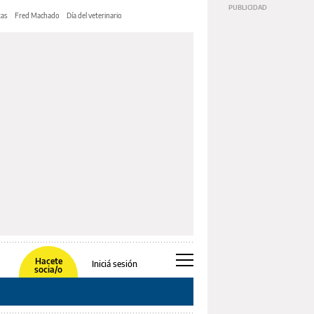
tas
Fred Machado
Día del veterinario
Hacete
Iniciá sesión
socia/o