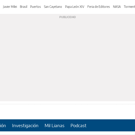
Javier Milei
Brasil
Puertos
San Cayetano
Papa León XIV
Feria de Editores
NASA
Tormen
ión
Investigación
Mil Lianas
Podcast