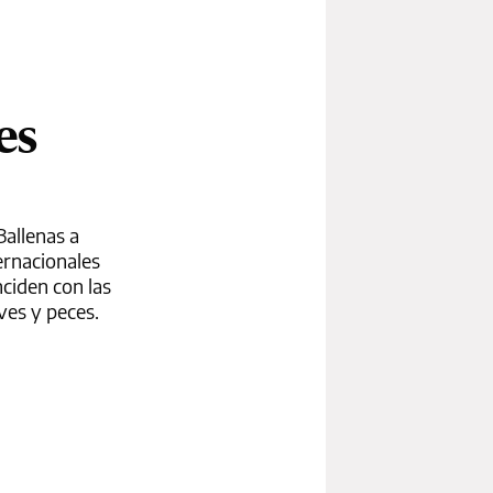
es
Ballenas a
ernacionales
nciden con las
ves y peces.