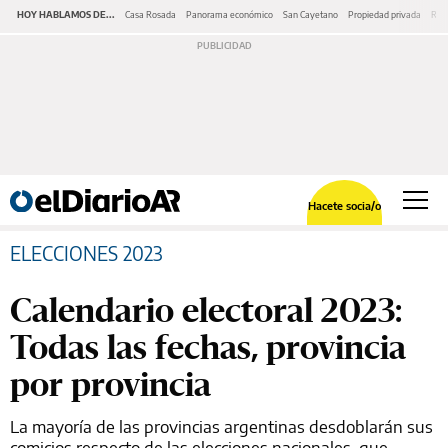
HOY HABLAMOS DE...
Casa Rosada
Panorama económico
San Cayetano
Propiedad privada
Repr
Hacete socia/o
ELECCIONES 2023
Calendario electoral 2023:
Todas las fechas, provincia
por provincia
La mayoría de las provincias argentinas desdoblarán sus
comicios respecto de las elecciones nacionales, que