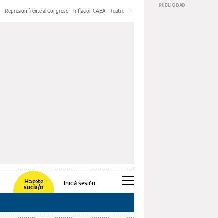
Represión frente al Congreso
Inflación CABA
Teatro
Feria de Editores
Mery Streep
Hacete
Iniciá sesión
socia/o