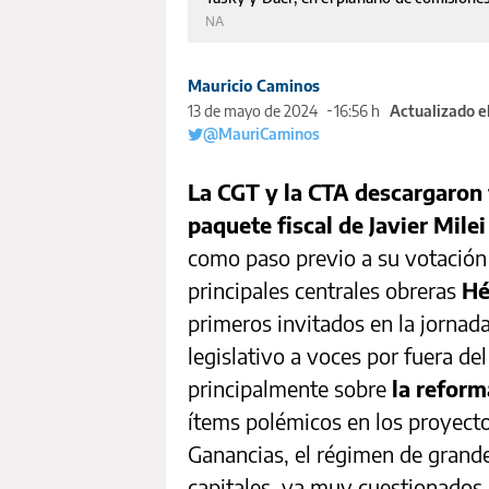
NA
Mauricio Caminos
13 de mayo de 2024
16:56 h
Actualizado e
@MauriCaminos
La CGT y la CTA descargaron fu
paquete fiscal de Javier Milei
como paso previo a su votación e
principales centrales obreras
Hé
primeros invitados en la jornada
legislativo a voces por fuera de
principalmente sobre
la reforma
ítems polémicos en los proyecto
Ganancias, el régimen de grande
capitales, ya muy cuestionados