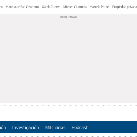
co
Marcha de San Cayetano
García Cuerva
Milei en Colombia
Marcelo Porcel
Propiedad privada
ión
Investigación
Mil Lianas
Podcast