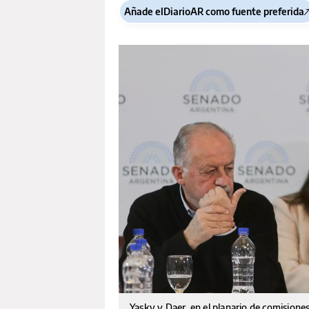
Añade elDiarioAR como fuente preferida
Yasky y Daer, en el planario de comisiones