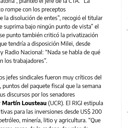
toria”, planteó el jefe de la CTA. “La
co rompe con los preceptos
la disolución de entes”, recogió el titular
se suprima bajo ningún punto de vista” el
e punto también criticó la privatización
ue tendría a disposición Milei, desde
 y Radio Nacional: “Nada se habla de qué
n los trabajadores”.
os jefes sindicales fueron muy críticos del
I, puntos del paquete fiscal que la semana
s discursos por los senadores
y
Martín Lousteau
(UCR). El RIGI estipula
tivas para las inversiones desde US$ 200
etróleo, minería, litio y agricultura. “Que