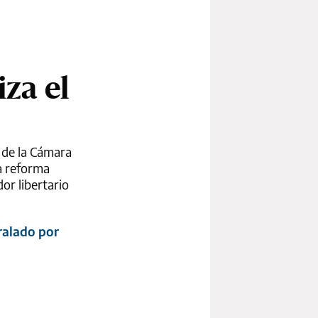
iza el
s de la Cámara
a reforma
dor libertario
ralado por