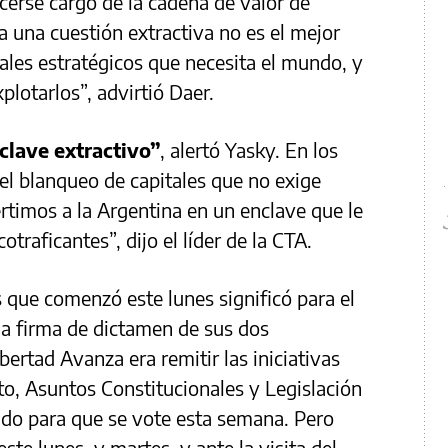
cerse cargo de la cadena de valor de
a una cuestión extractiva no es el mejor
ales estratégicos que necesita el mundo, y
xplotarlos”, advirtió Daer.
clave extractivo”
, alertó Yasky. En los
l blanqueo de capitales que no exige
timos a la Argentina en un enclave que le
otraficantes”, dijo el líder de la CTA.
 que comenzó este lunes significó para el
la firma de dictamen de sus dos
bertad Avanza era remitir las iniciativas
o, Asuntos Constitucionales y Legislación
sado para que se vote esta semana. Pero
este lunes y martes, y ante la visita del