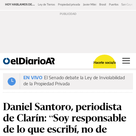
HOY HABLAMOS DE...
Ley de Tierras
Propiedad privada
Javier Milei
Brasil
Puertos
San Cayeta
Hacete socia/o
EN VIVO
El Senado debate la Ley de Inviolabilidad
de la Propiedad Privada
Daniel Santoro, periodista
de Clarín: “Soy responsable
de lo que escribí, no de