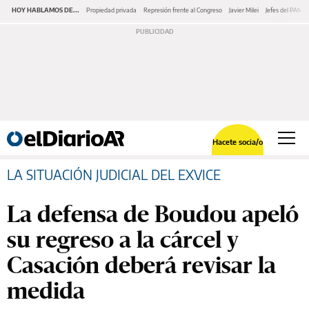
HOY HABLAMOS DE...
Propiedad privada
Represión frente al Congreso
Javier Milei
Jefes del PAMI
Hacete socia/o
LA SITUACIÓN JUDICIAL DEL EXVICE
La defensa de Boudou apeló
su regreso a la cárcel y
Casación deberá revisar la
medida