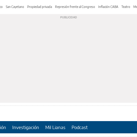
co
San Cayetano
Propiedad privada
Represión frente al Congreso
Inflación CABA
Teatro
Me
ión
Investigación
Mil Lianas
Podcast