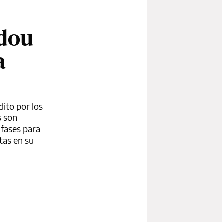
udou
a
dito por los
s son
 fases para
tas en su