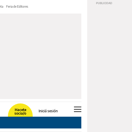
ta
Feria de Editores
Hacete
Iniciá sesión
socia/o