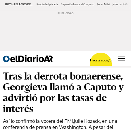
HOY HABLAMOS DE...
Propiedad privada
Represión frente al Congreso
Javier Milei
Jefes del PAMI
Hacete socia/o
Tras la derrota bonaerense,
Georgieva llamó a Caputo y
advirtió por las tasas de
interés
Así lo confirmó la vocera del FMI,Julie Kozack, en una
conferencia de prensa en Washington. A pesar del