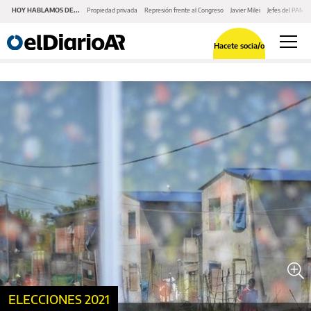
HOY HABLAMOS DE...
Propiedad privada
Represión frente al Congreso
Javier Milei
Jefes del PAMI
Hacete socia/o
ELECCIONES 2021