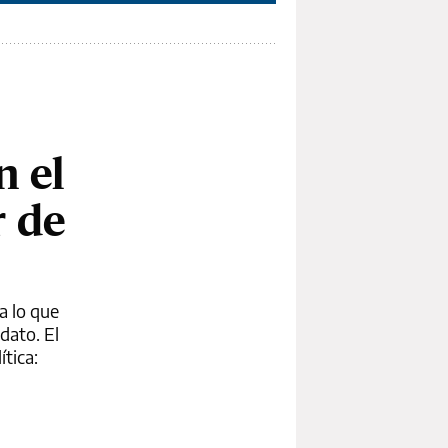
n el
r de
a lo que
dato. El
ítica: