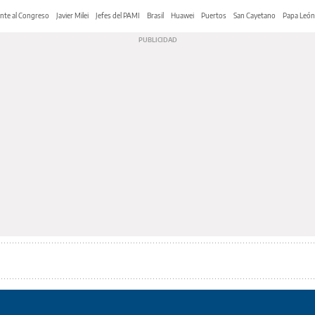
nte al Congreso
Javier Milei
Jefes del PAMI
Brasil
Huawei
Puertos
San Cayetano
Papa León