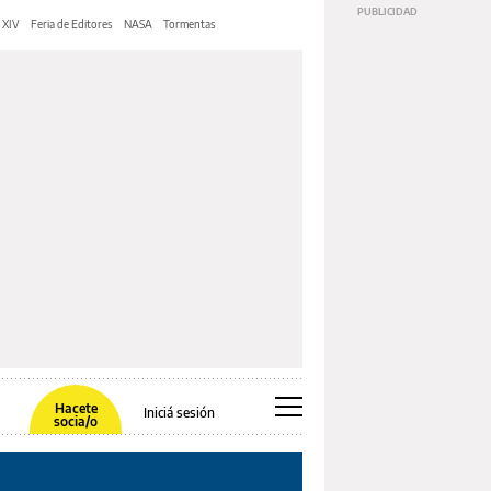
 XIV
Feria de Editores
NASA
Tormentas
Hacete
Iniciá sesión
socia/o