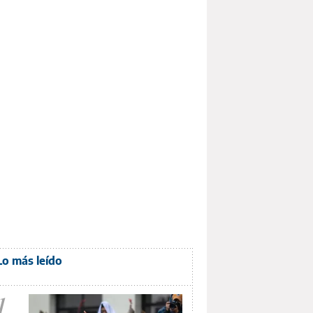
Lo más leído
1