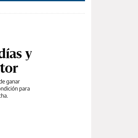
días y
tor
 de ganar
ondición para
cha.