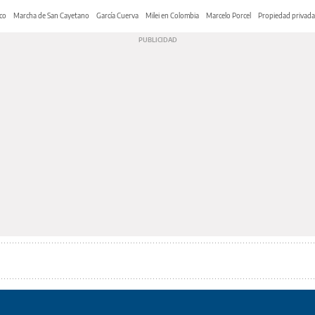
co
Marcha de San Cayetano
García Cuerva
Milei en Colombia
Marcelo Porcel
Propiedad privada