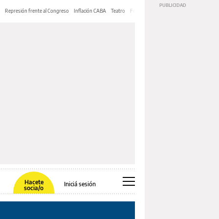
Represión frente al Congreso
Inflación CABA
Teatro
Feria de Editores
Mery Streep
Hacete
Iniciá sesión
socia/o