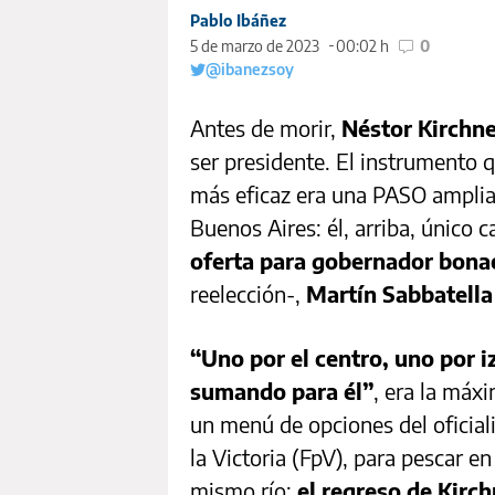
Pablo Ibáñez
5 de marzo de 2023
00:02 h
0
@ibanezsoy
Antes de morir,
Néstor Kirchn
ser presidente. El instrumento q
más eficaz era una PASO amplia 
Buenos Aires: él, arriba, único 
oferta para gobernador bona
reelección-,
Martín Sabbatella
“Uno por el centro, uno por i
sumando para él”
, era la máx
un menú de opciones del oficial
la Victoria (FpV), para pescar e
mismo río:
el regreso de Kirch