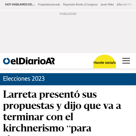
HOY HABLAMOS DE...
Propiedad privada
Represión frente al Congreso
Javier Milei
Jefes del PAMI
Hacete socia/o
Elecciones 2023
Larreta presentó sus
propuestas y dijo que va a
terminar con el
kirchnerismo “para