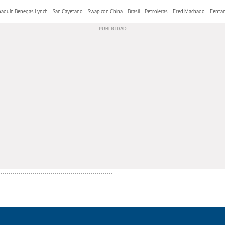
oaquín Benegas Lynch
San Cayetano
Swap con China
Brasil
Petroleras
Fred Machado
Fentan