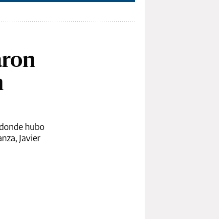
aron
n
n donde hubo
anza, Javier