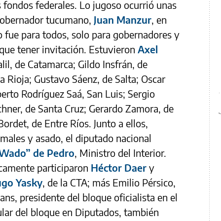
 fondos federales. Lo jugoso ocurrió unas
 gobernador tucumano,
Juan Manzur
, en
No fue para todos, solo para gobernadores y
que tener invitación. Estuvieron
Axel
alil, de Catamarca; Gildo Insfrán, de
a Rioja; Gustavo Sáenz, de Salta; Oscar
erto Rodríguez Saá, San Luis; Sergio
rchner, de Santa Cruz; Gerardo Zamora, de
ordet, de Entre Ríos. Junto a ellos,
ales y asado, el diputado nacional
“Wado” de Pedro
, Ministro del Interior.
nicamente participaron
Héctor Daer
y
go Yasky
, de la CTA; más Emilio Pérsico,
s, presidente del bloque oficialista en el
ular del bloque en Diputados, también