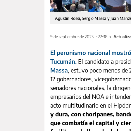
Agustín Rossi, Sergio Massa y Juan Manzu
9 de septiembre de 2023
22:38 h
Actualiz
El peronismo nacional mostró
Tucumán.
El candidato a presid
Massa
, estuvo poco menos de 2
12 gobernadores, vicegobernado
senadores nacionales, la dirige
empresarios del NOA e intendent
acto multitudinario en el Hipód
y dura, con choripanes, band
que combatía el capital y ci