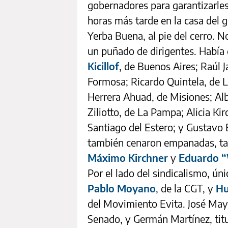
gobernadores para garantizarles
horas más tarde en la casa del
Yerba Buena, al pie del cerro. 
un puñado de dirigentes. Había 
Kicillof
, de Buenos Aires; Raúl J
Formosa; Ricardo Quintela, de L
Herrera Ahuad, de Misiones; Alb
Ziliotto, de La Pampa; Alicia Ki
Santiago del Estero; y Gustavo B
también cenaron empanadas, tam
Máximo Kirchner
y
Eduardo 
Por el lado del sindicalismo, ú
Pablo Moyano
, de la CGT, y
Hu
del Movimiento Evita. José Mayan
Senado, y Germán Martínez, tit