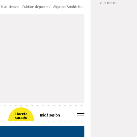
ilo adulterado
Prácticos de puertos
Alejandro Sarubbi Benítez
Hacete
Iniciá sesión
socia/o