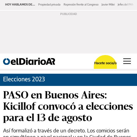
HOY HABLAMOS DE...
Propiedad privada
Represión frente al Congreso
Javier Milei
Jefes del PAMI
Hacete socia/o
Elecciones 2023
PASO en Buenos Aires:
Kicillof convocó a elecciones
para el 13 de agosto
Así formalizó a través de un decreto. Los comicios serán
en simultáneo a nivel nacional y en la Ciudad de Buenos