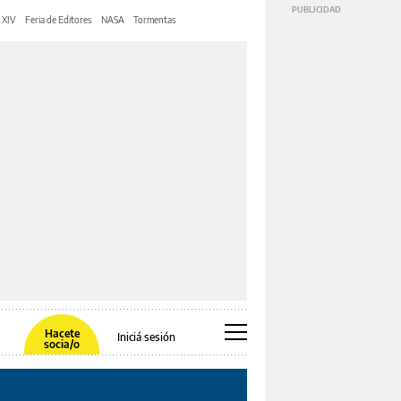
 XIV
Feria de Editores
NASA
Tormentas
Hacete
Iniciá sesión
socia/o