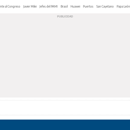
nte al Congreso
Javier Milei
Jefes del PAMI
Brasil
Huawei
Puertos
San Cayetano
Papa León