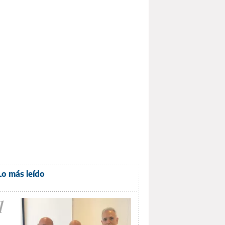
Lo más leído
1