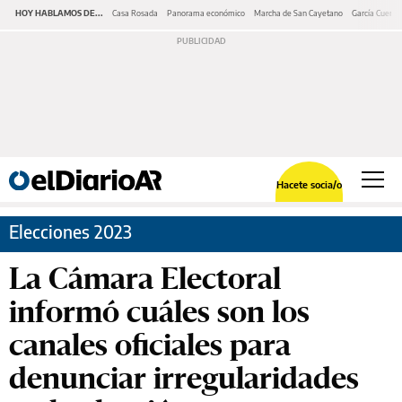
HOY HABLAMOS DE...
Casa Rosada
Panorama económico
Marcha de San Cayetano
García Cuerva
Hacete socia/o
Elecciones 2023
La Cámara Electoral
informó cuáles son los
canales oficiales para
denunciar irregularidades