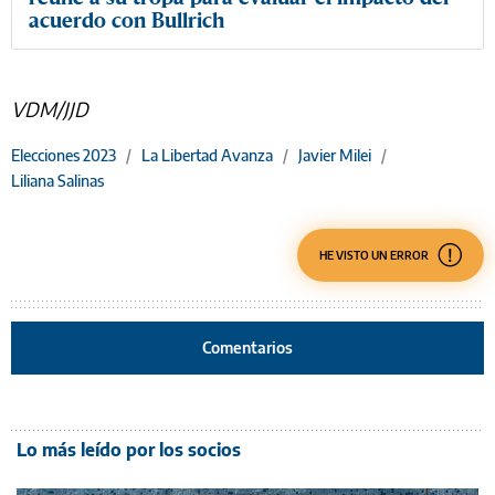
acuerdo con Bullrich
VDM/JJD
Elecciones 2023
/
La Libertad Avanza
/
Javier Milei
/
Liliana Salinas
HE VISTO UN ERROR
Comentarios
Lo más leído por los socios