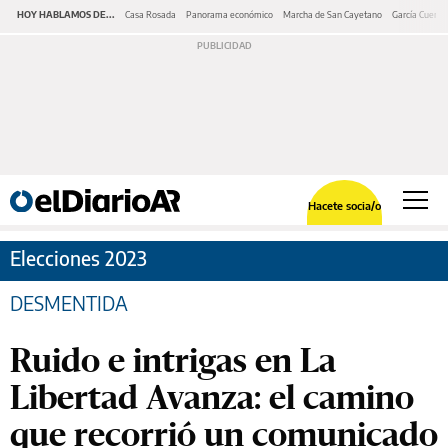
HOY HABLAMOS DE...
Casa Rosada
Panorama económico
Marcha de San Cayetano
García Cuerva
Hacete socia/o
Elecciones 2023
DESMENTIDA
Ruido e intrigas en La
Libertad Avanza: el camino
que recorrió un comunicado