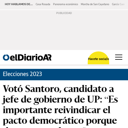
HOY HABLAMOS DE...
Casa Rosada
Panorama económico
Marcha de San Cayetano
García Cuerva
Hacete socia/o
Elecciones 2023
Votó Santoro, candidato a
jefe de gobierno de UP: “Es
importante reivindicar el
pacto democrático porque